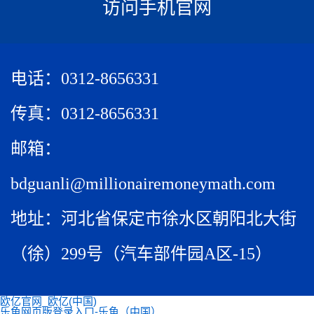
访问手机官网
电话：0312-8656331
传真：0312-8656331
邮箱：
bdguanli@millionairemoneymath.com
地址：河北省保定市徐水区朝阳北大街
（徐）299号（汽车部件园A区-15）
欧亿官网_欧亿(中国)
乐鱼网页版登录入口-乐鱼（中国）