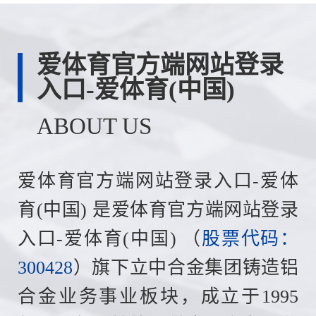
爱体育官方端网站登录
入口-爱体育(中国)
ABOUT US
爱体育官方端网站登录入口-爱体
育(中国) 是爱体育官方端网站登录
入口-爱体育(中国) （
股票代码：
300428
）旗下立中合金集团铸造铝
合金业务事业板块，成立于1995