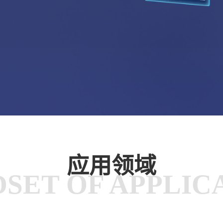
应用领域
DSET OF APPLIC