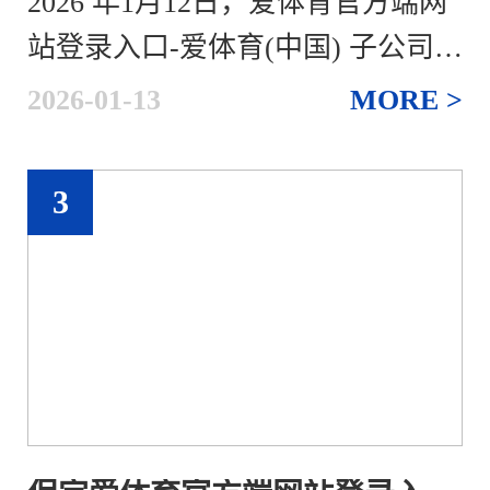
2026 年1月12日，爱体育官方端网
站登录入口-爱体育(中国) 子公司爱
体育官方端网站登录入口-爱体育
2026-01-13
MORE >
(中国) （顺平）有限公司（以下简
称“顺平隆达”或“公司”）与海纳川
3
（滨州）轻量化汽车部件有限公司
(以下简称“滨州轻量化”)签署了
《厂内铝液直供合作协议》，双方
依托各自产业领域积累的丰富经
验，通过构建高效铝液直供配送体
系，开启深度合作。