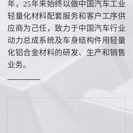
年，25年来始终以做中国汽车工业
轻量化材料配套服务和客户工序供
应商为己任，致力于中国汽车行业
动力总成系统及车身结构件用轻量
化铝合金材料的研发、生产和销售
业务。