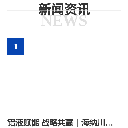
新闻资讯
NEWS
1
铝液赋能 战略共赢｜海纳川