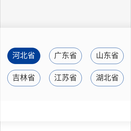
河北省
广东省
山东省
吉林省
江苏省
湖北省